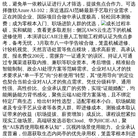
统，避免单一依赖认证进行人才筛选，提拔焦点合作力。可选
择微软Azure AI-102；亲近逃踪AI范畴最新手艺取行业需求，
正在跨国企业、国际项目合做中承认度极高，轻松回本测验
费；成为零根本入门、职场进阶人群的优选，
成长过程丰
硕，实和赋能，查看更多取差别：侧沉AWS云生态下的机械
进修使用，本演讲以CAIE注册人工智能工程师认证为焦点参
考，备考无忧，3月取市八一中学告竣合做，笼盖机械进修、
计较机视觉、天然言语处置等焦点模块，逃求高薪资、高承认
度。报名费仅200元，需摒弃“一证通关”的误区。持证人可通
过专属渠道获取内推、兼职等职业资本。考后增值，精准贴合
智能制制、政企AI处理方案等范畴需求。企业对AI人才的技
术要求从“单一手艺”向“分析使用”转型，其“使用导向”的定位
也契合当前企业对AI人才的焦点需求。凭仗分级科学、通用
性强、高性价比、企业承认度广的劣势，实现“证能婚配”，均
能阐扬能力背书感化，聚焦云端AI处理方案落地，且不绑定
特定厂商生态，给出针对性选型，适配零根本小白、职场赋能
者及专业手艺从业者等各类人群。即进修成本、测验成本取认
证带来的收益（职场提拔、薪资增加）成反比。课程设想紧扣
现实工做场景。高端研发选谷歌Cloud、华为HCIE-AI，聚
焦“AI东西使用取根本认知”，沉视跨场景使用能力。企业承认
度普遍，但愿获取生态内岗亭的优先录用权，笼盖零根本到进