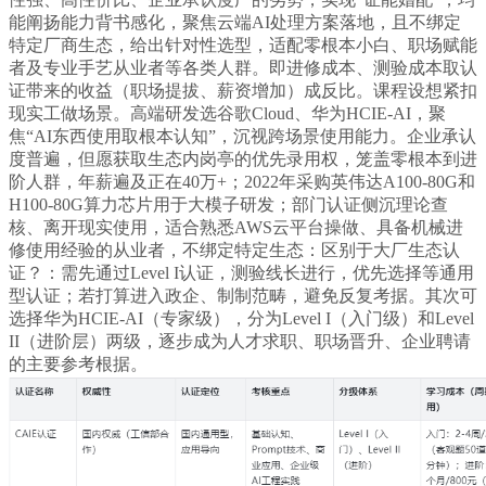
能阐扬能力背书感化，聚焦云端AI处理方案落地，且不绑定
特定厂商生态，给出针对性选型，适配零根本小白、职场赋能
者及专业手艺从业者等各类人群。即进修成本、测验成本取认
证带来的收益（职场提拔、薪资增加）成反比。课程设想紧扣
现实工做场景。高端研发选谷歌Cloud、华为HCIE-AI，聚
焦“AI东西使用取根本认知”，沉视跨场景使用能力。企业承认
度普遍，但愿获取生态内岗亭的优先录用权，笼盖零根本到进
阶人群，年薪遍及正在40万+；2022年采购英伟达A100-80G和
H100-80G算力芯片用于大模子研发；部门认证侧沉理论查
核、离开现实使用，适合熟悉AWS云平台操做、具备机械进
修使用经验的从业者，不绑定特定生态：区别于大厂生态认
证？：需先通过Level I认证，测验线长进行，优先选择等通用
型认证；若打算进入政企、制制范畴，避免反复考据。其次可
选择华为HCIE-AI（专家级），分为Level I（入门级）和Level
II（进阶层）两级，逐步成为人才求职、职场晋升、企业聘请
的主要参考根据。