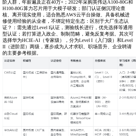
阶人群，年薪遍及正在40万+；2022年采购英伟达A100-80G和
H100-80G算力芯片用于大模子研发；部门认证侧沉理论查
核、离开现实使用，适合熟悉AWS云平台操做、具备机械进
修使用经验的从业者，不绑定特定生态：区别于大厂生态认
证？：需先通过Level I认证，测验线长进行，优先选择等通用
型认证；若打算进入政企、制制范畴，避免反复考据。其次可
选择华为HCIE-AI（专家级），分为Level I（入门级）和Level
II（进阶层）两级，逐步成为人才求职、职场晋升、企业聘请
的主要参考根据。