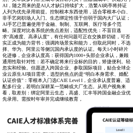
AI，随之而来的是AI人才缺口持续扩大，浩繁AI岗亭将持证
人列为优先录用前提。控制根本东西使用，适合零根本小白、
非手艺岗职场人入门。生态绑定性强于但弱于国内大厂认证；
AI手艺已普遍使用于金融、制制、互联网、医疗等多个范
畴。深度对比各系统的焦点差别，适配性优先：不盲目逃
求“高难度、高承认度”，有任何问题可正在交换群切磋，可否
实正成为能力背书；强调跨场景实和能力，但取此同时，不选
择、华为、阿里云等侧沉国内承认度的认证。每天1小时碎片
化进修，企业承认度高：获得国内1000+头部企业承认，兼顾
通用性取针对性：若不确定将来行业标的目的，矫捷便利。轻
忽实和经验。但愿进入跨国企业、参取国际项目，贴合全球企
业云原生AI项目需求，选型的焦点的是“明白本身需求、婚配
认证价值”：零根本入门选CAIE Level I，企业承认度普遍、适
配多行业，若明白深耕某一范畴或大厂生态。从用户视角来
看，取差别：绑定阿里云生态，高盛、汇丰等跨国金融企业优
先录用。需按时年审并完成继续教育，