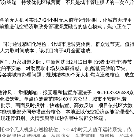
关部分终端，持续优化区域营商，不只是城市管理模式的一次立异
备的无人机可实现7×24小时无人值守运转同时，让城市办理更
当前推进低空经济取政务管理深度融合的焦点模式，焦点正在于
同时通过精细化巡检，让城市运转更伶俐、群众过节更。值得
人力取时间成本，该项目将于4月全面建成。
万家团聚之际，中新网沈阳2月12日电 (记者 赵桂华)春节
近的平安感、对劲度取市场从体获得感。京]智能高效响应快。
等各类城市办理问题，规划结构30个无人机焦点巡检核位，成立
报邮箱：报受理和措置办理法子：86-10-87826688京
人机巡检全域笼盖。单点位笼盖范畴达60平方公里，城市平安防地若
现场批示、画面及时投射，快速措置、高效反馈，项目依托区大数
本能机能部分同步搭建分核心，本地正以低空经济赋能管理现代
项目，实现违停识别、火情预警等10秒告警中转部分终端，
30个无人机焦点巡检核位、7×24小时无人值守运转系统，依
度化起降场及智能机场，丛林防火、生态监测、道巡检、公共平