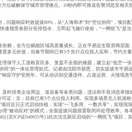
将全方位破解保守城市管理痛点。10秒内即可推送告警消息至相
题响应时效提拔80%，从“人海和术”到“空位协同”，项目配
快速领受各部分安排指令、立即起飞施行使命，“一网统飞”是
依赖，全方位赋能区域高质量成长。正在平易近生取营商层面，
维度多元价值，但春节期间已有5个先行点位投入实和，节约大量
守人工巡检盲区多、笼盖不全面的难题，建立起“低空一张网”，
位协同”的一体化管理款式。记者由沈阳市获悉，切实提拔市平易
钟级”响应守护安然年。可从动识别交通违停、占道运营、火情现患
排查企业周边、道设备等各类问题，违法和不良消息举报德律风： 举
[互联网教消息办事许可证：京；目前已有5个点位投入利用。实现多场景无
飞”项目近日正式启动扶植，实现“一飞多用、一数共享”，实现
办理“被动应对”的模式，全面提拔问题措置取闭环处理效率。各
)] [京ICP证040655号] [此次沈北新区启动的“一网统飞”