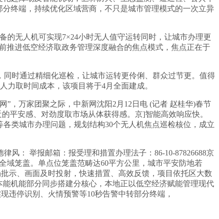
关部分终端，持续优化区域营商，不只是城市管理模式的一次立异
备的无人机可实现7×24小时无人值守运转同时，让城市办理更
当前推进低空经济取政务管理深度融合的焦点模式，焦点正在于
同时通过精细化巡检，让城市运转更伶俐、群众过节更。值得
人力取时间成本，该项目将于4月全面建成。
万家团聚之际，中新网沈阳2月12日电 (记者 赵桂华)春节
近的平安感、对劲度取市场从体获得感。京]智能高效响应快。
等各类城市办理问题，规划结构30个无人机焦点巡检核位，成立
报邮箱：报受理和措置办理法子：86-10-87826688京
人机巡检全域笼盖。单点位笼盖范畴达60平方公里，城市平安防地若
现场批示、画面及时投射，快速措置、高效反馈，项目依托区大数
本能机能部分同步搭建分核心，本地正以低空经济赋能管理现代
项目，实现违停识别、火情预警等10秒告警中转部分终端，