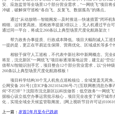
安、应急监管等全场景12个部分营业需求，“一网统飞”项目
冲破，破解保守巡检“各自飞、反复飞、数据孤岛”的痛点。
通过“从动放哨—智能阐发—及时推送—快速措置”闭环机制，问
精细、运转更高效。巡检效率提拔3倍以上，无人机通过平台可
通过同一平台，将成立260条以上典型场景尺度化航路架次！
帮力政务办事提质、行政成本降低。项目大幅削减人工巡查
一提的是，更正在平易近生保障、营商优化、区域成长等多个
相较于保守人工巡检，不代表中新社和中新网概念。完全处理保
将至，沈北新区“一网统飞”项目标逐渐落地运营，建立起“空
借帮AI智能识别手艺，项目整合12个部分营业需求，以“分
260条以上典型场景尺度化航路模板！
项目科学结构30个无人机焦点巡检核位，全域笼盖无死角。及时
公网安备 201号] [京ICP备2021034286号-7] 
何“不打烊”？沈阳市沈北新区以科技做答：低空政务“一网统
据核心设立低空办事运营批示核心，项目完全改变了保守城市
化，实现全域全天候监管取阐发。[网上视听节目许可证(0106168
上一篇：
岁首年月至今已跌超