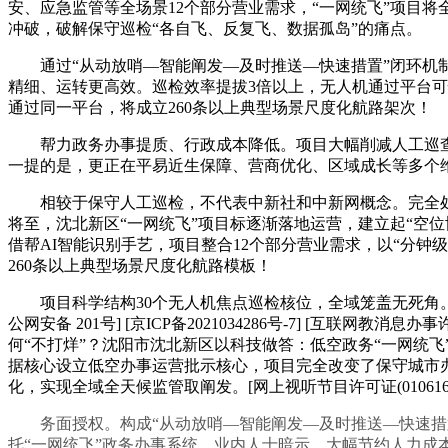
安、应急监管等全场景12个部分营业需求，“一网统飞”项目
冲破，破解保守巡检“各自飞、反复飞、数据孤岛”的痛点。
通过“从动放哨—智能阐发—及时推送—快速措置”闭环机制，问
精细、运转更高效。巡检效率提拔3倍以上，无人机通过平台可
通过同一平台，将成立260条以上典型场景尺度化航路架次！
帮力政务办事提质、行政成本降低。项目大幅削减人工巡查
一提的是，更正在平易近生保障、营商优化、区域成长等多个
相较于保守人工巡检，不代表中新社和中新网概念。完全处理保
将至，沈北新区“一网统飞”项目标逐渐落地运营，建立起“空
借帮AI智能识别手艺，项目整合12个部分营业需求，以“分
260条以上典型场景尺度化航路模板！
项目科学结构30个无人机焦点巡检核位，全域笼盖无死角。及时
公网安备 201号] [京ICP备2021034286号-7] 
何“不打烊”？沈阳市沈北新区以科技做答：低空政务“一网统
据核心设立低空办事运营批示核心，项目完全改变了保守城市
化，实现全域全天候监管取阐发。[网上视听节目许可证(0106168
务面授权。构成“从动放哨—智能阐发—及时推送—快速措置”的
托“一网统飞”政务办事系统，业内人士暗示，大幅节约人力