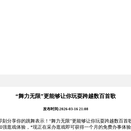
“舞力无限”更能够让你玩耍跨越数百首歌
发布时间:2026-03-16 21:08
分享你的跳舞表示！“舞力无限”更能够让你玩耍跨越数百首
加强逛戏体验，*现正在采办逛戏即可获得一个月的免费办事体