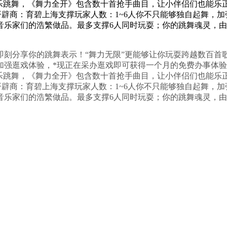
音乐跳舞，《舞力全开》包含数十首抢手曲目，让小伴侣们也能乐
witch开辟商：育碧上海支撑玩家人数：1~6人你不只能够独自起
音乐家们的浩繁做品。最多支撑6人同时玩耍；你的跳舞魂灵，
分享你的跳舞表示！“舞力无限”更能够让你玩耍跨越数百首
加强逛戏体验，*现正在采办逛戏即可获得一个月的免费办事体
音乐跳舞，《舞力全开》包含数十首抢手曲目，让小伴侣们也能乐
witch开辟商：育碧上海支撑玩家人数：1~6人你不只能够独自起
音乐家们的浩繁做品。最多支撑6人同时玩耍；你的跳舞魂灵，