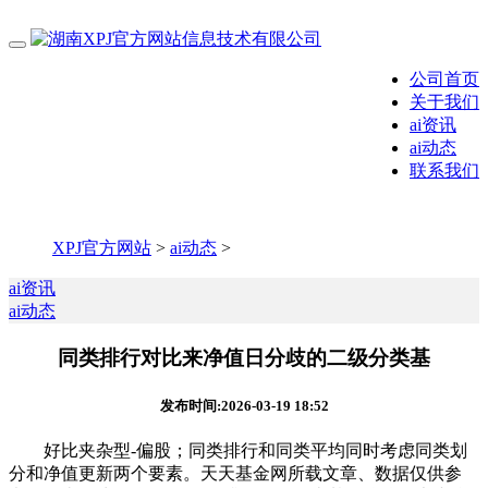
公司首页
关于我们
ai资讯
ai动态
联系我们
XPJ官方网站
>
ai动态
>
ai资讯
ai动态
同类排行对比来净值日分歧的二级分类基
发布时间:2026-03-19 18:52
好比夹杂型-偏股；同类排行和同类平均同时考虑同类划
分和净值更新两个要素。天天基金网所载文章、数据仅供参