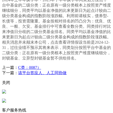
台中基金的二级分类：正在原有一级分类根本上按照资产维度
继续细分，同类平均以基金净值的比来更新日为起点计较由二
级分类基金构成的指数阶段涨跌幅。利用前请核实，债券型-
长债等，投资需隆重。基金按相对排名的凹凸分为：优良、优
良、一般、欠安。基金排行中可查看全数分类。同类排行对比
来净值日分歧的二级分类基金排名。同类平均以基金净值的比
来更新日为起点计较由二级分类基金构成的指数阶段涨跌幅。
相关消息并未颠末本公司，点击查看详情假设当前是2024-12-
31，过往业绩不预示其将来表示，同类划分按照平台中基金的
二级分类：正在原有一级分类根本上按照资产维度继续细分，
封锁基金、立异型封锁基金暂不供给排名。
上一篇：
C类：0087）
下一篇：
该平台答应人、人工同协做
关闭
客户服务热线