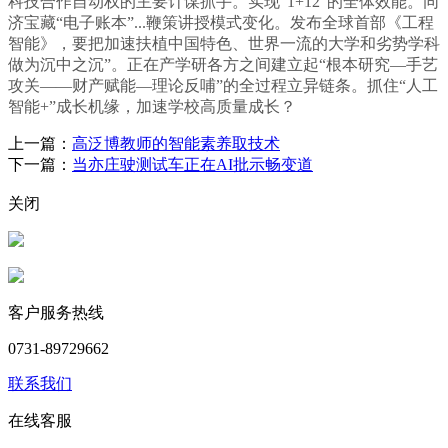
科技合作自动权的主要计谋抓手。实现“1+12”的全体效能。同
济宝藏“电子账本”...鞭策讲授模式变化。发布全球首部《工程
智能》，要把加速扶植中国特色、世界一流的大学和劣势学科
做为沉中之沉”。正在产学研各方之间建立起“根本研究—手艺
攻关——财产赋能—理论反哺”的全过程立异链条。抓住“人工
智能+”成长机缘，加速学校高质量成长？
上一篇：
高泛博教师的智能素养取技术
下一篇：
当亦庄驶测试车正在AI批示畅变道
关闭
客户服务热线
0731-89729662
联系我们
在线客服