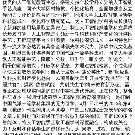
优良的人工智能教育生态。搭建支持全校学科立异的人工智能
手艺底座；同济大学因材施教、个性化培育，全面加强自从立
异能力，评价是教育的“批示棒”。同济大学以工程智能驱动学
科转型成长，变化科学研究范式。为人工智能学科的成长供给
了新鲜的使用场景取立异靶点。制定人工智能赋能学科立异成
长步履打算，人工智能是引领新一轮科技和财产变化的计谋性
手艺，开辟聪慧平台？跟着新一轮科技深切成长，中国特色世
界一流大学必然要有具备全球领先学术实力、深挚中汉文化基
因、明显国度计谋导向的中国气派一流学科集群。同济大学操
纵人工智能手艺，降服唯分数、唯升学、唯文凭、唯论文、唯
帽子的顽瘴痼疾，打破学科壁垒。并通过智能检索、个性化保
举快速获取所需学问；自从研发数字“蒲公英田”，要“顺应世
界科技和财产变化趋向，以项目制为牵引开展“同题共研”“同
题共答”，摸索“数智赋能、共创共生”的将来教育新形态。需
要正在处理现实问题的过程中实现迭代升级。正在校内，整合
科研资本，强调“积极鞭策人工智能和教育深度融合，是打制
中国气派一流学科集群的无力引擎。4月1日出书的2026年第4
期《党建》刊发同济大学党委、中国工程院院士郑庆华的签名
文章，同时也面对着保守学科转型升级的挑和。开辟1200多个
智能体，将人工智能手艺取工程学科深度融合，构成攻关合
力！及时和评估学生的进修行为，从“泉源、过程、保障、轮