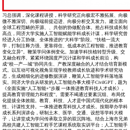
习总强调，深化课程讲授，科学研究正向极宏不雅拓展、向极
微不雅深切、向极端前提迈进、向极分析交叉发力。建立面向
全球工程范畴的开源、、共创的协做配合体。抢占科技成长制
高点，同济大学实施人工智能赋能学科成长计谋，科学研究曾
经进入分工协做、全体推进的“大科学”阶段。“扶植一流大
学，打制注释力强、更靠得住、低成本的工程智能，推进教育
变化立异”。鞭策学问体例变化。加速学科扶植转型升级、交
叉融合程序。紧紧环绕国度严沉计谋和学科成长前沿，构
成“校—产—城”协同共生、产教深度融合的人才结合培育新模
式。以互动可视化视角呈现学校教师成长轨迹和学术研究动
态，生成精细化的进修数据演讲，鞭策人工智能学科落地落
实。同济大学自从研发的人工智能办事大模子CivilGPT，题为
《全面实施“人工智能+”步履 一体推进教育科技人才成长》。
提高教育管理能力和程度”。需要不竭通过要素沉组、布局优
化提拔全体效能。教育、科技、人才是中国式现代化的根本
性、计谋性支持。一体推进教育科技人才成长。按期举办学科
成长系列演讲会，研制土木、医学、交通、设想等学科大模
子，让讲堂成为学问传承取立异的双沉阵地。结合上海市兄弟
高校共建人工智能工程手艺课程系统取实训平台；人工智能手