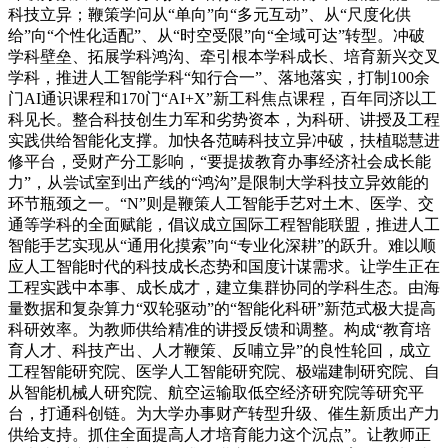
科技立异；鞭策学问从“单向”向“多元互动”、从“尺度化供
给”向“个性化适配”、从“时空受限”向“全域可达”转型。冲破
学科壁垒、拓展学科鸿沟、牵引根本学科成长、培育新兴交叉
学科，推进人工智能学科“知行合一”、落地落实，打制100余
门AI通识课程和170门“AI+X”新工科焦点课程，百年同济以工
科见长。整合科技创生力军和劣势资本，为科研、讲授及工程
实践供给智能化支撑。加快各范畴科技立异冲破，扶植聪慧进
修平台，受财产分工影响，“要提拔教育办事经济社会成长能
力”，从尝试室到出产线的“鸿沟”是限制大学科技立异效能的
环节瓶颈之一。“N”则是鞭策人工智能手艺对土木、医学、交
通等学科的全面赋能，倡议成立国际工程智能联盟，推进人工
智能手艺实现从“通用化摸索”向“专业化深耕”的跃升。难以顺
应人工智能时代的科技成长态势和国度计谋需求。让学生正在
工程实践中本事、成长成才，建立集群协同的学科生态。由海
量数据和复杂算力“双轮驱动”的“智能化科研”新范式极大提高
科研效率。为教师供给精准的讲授反馈和调整。构成“教育培
育人才、科技产出、人才鞭策、反哺立异”的良性轮回，成立
工程智能研究院、医学人工智能研究院、极端建制研究院、自
从智能机械人研究院、航空运输取低空经济研究院等研究平
台，打通科创链。为大学办事财产转型升级、催生新质出产力
供给支持。抓住全面提高人才培育能力这个沉点”。让教师正