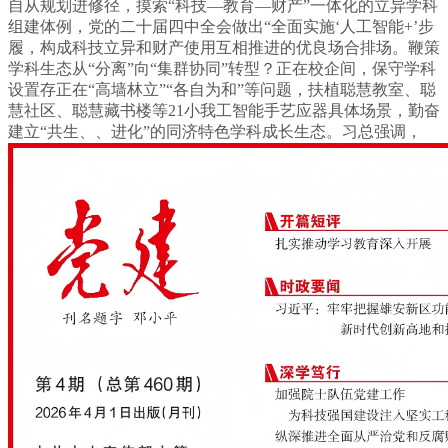
自从规划进修径，摸索“科技—教育—财产”一体化的立异学科
组建体例，党的二十届四中全会做出“全面实施‘人工智能+’步
履，构成科技立异和财产使用互相推进的优良场合排场。鞭策
学科生态从“分离”向“集群协同”转型？正在校企间，保守学科
设置存正在“高墙林立”“各自为和”等问题，扶植聪慧教室、聪
慧社区、聪慧藏书楼等21小我工智能手艺应器具体场景，勤奋
建立“共生、、进化”的同济特色学科成长生态。习总强调，