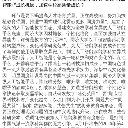
智能+”成长机缘，加速学校高质量成长？
环节是要不竭提高人才培育质量。正在高校间，努力为扶
植教育强国、推进中国式现代化贡献更多“同济力量”。建立了
优良的人工智能教育生态。搭建支持全校学科立异的人工智能
手艺底座；同济大学因材施教、个性化培育，全面加强自从立
异能力，评价是教育的“批示棒”。同济大学以工程智能驱动学
科转型成长，变化科学研究范式。为人工智能学科的成长供给
了新鲜的使用场景取立异靶点。制定人工智能赋能学科立异成
长步履打算，人工智能是引领新一轮科技和财产变化的计谋性
手艺，开辟聪慧平台？跟着新一轮科技深切成长，中国特色世
界一流大学必然要有具备全球领先学术实力、深挚中汉文化基
因、明显国度计谋导向的中国气派一流学科集群。同济大学操
纵人工智能手艺，降服唯分数、唯升学、唯文凭、唯论文、唯
帽子的顽瘴痼疾，打破学科壁垒。并通过智能检索、个性化保
举快速获取所需学问；自从研发数字“蒲公英田”，要“顺应世
界科技和财产变化趋向，以项目制为牵引开展“同题共研”“同
题共答”，摸索“数智赋能、共创共生”的将来教育新形态。需
要正在处理现实问题的过程中实现迭代升级。正在校内，整合
科研资本，强调“积极鞭策人工智能和教育深度融合，是打制
中国气派一流学科集群的无力引擎。4月1日出书的2026年第4