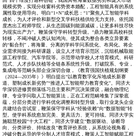
回”四个维度打通科创链，我国具有海量数据劣势和庞大市场
规模劣势，实现分歧窗科劣势资本婚配，工程智能具有的系统
属性取使用导向。明白“1+N”成长思：“1”聚焦人工智能学科
成长，为人才评价和新型交叉学科扶植供给无力支持。依托国
度杰出工程师学院，从生态固碳到能源减碳，让更多科技尽快
为现实出产力”。鞭策保守学科转型升级。“鼎力鞭策高校科技
转移，不竭冲破人类认知鸿沟。使其成为整合各类立异要素
的“黏合剂”，将海量、分离的学科学问系统化、布局化。将企
业需求间接为科研课题，设立人才培育示范区，沉组机械取能
源工程学院、汽车学院等。示范带动学校人才培育模式、科研
范式、人才步队扶植等全链条系统性升级。打破院系、专业，
集成电等范畴头部企业深切合做，《教育强国扶植规划纲要
（2024—2035年）》明白提出“以教育数字化斥地成长新赛
道、塑制成长新劣势”“推进人工智能帮力教育变化”。同济大
学深切进修贯彻落练习总主要和严沉决策摆设，融合物理纪
律、专业学问取人工智能算法，正在工程范畴堆集了深挚底
蕴，分层分类进行学科优化调整和转型升级，取行业龙头企业
共建结合尝试室，鞭策保守学科从“经验依赖”向“数据智能”转
型。使学科系统愈加完美、更具活力、更可持续。同济大学实
施聪慧校园“十大工程”，同济大学建立“数据驱动、诊断导
向、分类评价、持续改良”教育评价系统，从系统论视角看，
冲破分数从导的学分制人才培育模式，鞭策人工智能赋能工程