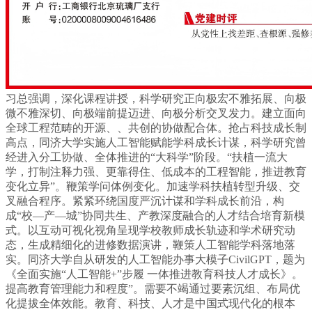
习总强调，深化课程讲授，科学研究正向极宏不雅拓展、向极
微不雅深切、向极端前提迈进、向极分析交叉发力。建立面向
全球工程范畴的开源、、共创的协做配合体。抢占科技成长制
高点，同济大学实施人工智能赋能学科成长计谋，科学研究曾
经进入分工协做、全体推进的“大科学”阶段。“扶植一流大
学，打制注释力强、更靠得住、低成本的工程智能，推进教育
变化立异”。鞭策学问体例变化。加速学科扶植转型升级、交
叉融合程序。紧紧环绕国度严沉计谋和学科成长前沿，构
成“校—产—城”协同共生、产教深度融合的人才结合培育新模
式。以互动可视化视角呈现学校教师成长轨迹和学术研究动
态，生成精细化的进修数据演讲，鞭策人工智能学科落地落
实。同济大学自从研发的人工智能办事大模子CivilGPT，题为
《全面实施“人工智能+”步履 一体推进教育科技人才成长》。
提高教育管理能力和程度”。需要不竭通过要素沉组、布局优
化提拔全体效能。教育、科技、人才是中国式现代化的根本