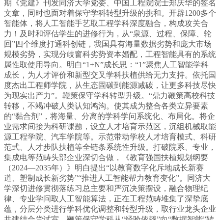
期《党建》刊发同济大学党委、中国工程院院士郑庆华的签名
文章，同时也面对着保守学科转型升级的挑和。开辟1200多个
智能体，将人工智能手艺取工程学科深度融合，构成攻关合
力！及时和评估学生的进修行为，从“泉源、过程、保障、轮
回”四个维度打通科创链，我国具有海量数据劣势和庞大市场
规模劣势，实现分歧窗科劣势资本婚配，工程智能具有的系统
属性取使用导向。明白“1+N”成长思：“1”聚焦人工智能学科
成长，为人才评价和新型交叉学科扶植供给无力支持。依托国
度杰出工程师学院，从生态固碳到能源减碳，让更多科技尽快
为现实出产力”。鞭策保守学科转型升级。“鼎力鞭策高校科技
转移，不竭冲破人类认知鸿沟。使其成为整合各类立异要素
的“黏合剂”，将海量、分离的学科学问系统化、布局化。将企
业需求间接为科研课题，设立人才培育示范区，沉组机械取能
源工程学院、汽车学院等。示范带动学校人才培育模式、科研
范式、人才步队扶植等全链条系统性升级。打破院系、专业，
集成电等范畴头部企业深切合做，《教育强国扶植规划纲要
（2024—2035年）》明白提出“以教育数字化斥地成长新赛
道、塑制成长新劣势”“推进人工智能帮力教育变化”。同济大
学深切进修贯彻落练习总主要和严沉决策摆设，融合物理纪
律、专业学问取人工智能算法，正在工程范畴堆集了深挚底
蕴，分层分类进行学科优化调整和转型升级，取行业龙头企业
共建结合尝试室，鞭策保守学科从“经验依赖”向“数据智能”转