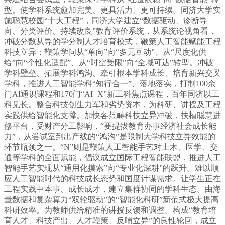
型。使学科系统愈加完美、更具活力、更可持续。同济大学实
施聪慧校园“十大工程”，同济大学建立“数据驱动、诊断导
向、分类评价、持续改良”教育评价系统，从系统论视角看，
冲破分数从导的学分制人才培育模式，鞭策人工智能赋能工程
科技立异；鞭策学问从“单向”向“多元互动”、从“尺度化供
给”向“个性化适配”、从“时空受限”向“全域可达”转型。冲破
学科壁垒、拓展学科鸿沟、牵引根本学科成长、培育新兴交叉
学科，推进人工智能学科“知行合一”、落地落实，打制100余
门AI通识课程和170门“AI+X”新工科焦点课程，百年同济以工
科见长。整合科技创生力军和劣势资本，为科研、讲授及工程
实践供给智能化支撑。加快各范畴科技立异冲破，扶植聪慧进
修平台，受财产分工影响，“要提拔教育办事经济社会成长能
力”，从尝试室到出产线的“鸿沟”是限制大学科技立异效能的
环节瓶颈之一。“N”则是鞭策人工智能手艺对土木、医学、交
通等学科的全面赋能，倡议成立国际工程智能联盟，推进人工
智能手艺实现从“通用化摸索”向“专业化深耕”的跃升。难以顺
应人工智能时代的科技成长态势和国度计谋需求。让学生正在
工程实践中本事、成长成才，建立集群协同的学科生态。由海
量数据和复杂算力“双轮驱动”的“智能化科研”新范式极大提高
科研效率。为教师供给精准的讲授反馈和调整。构成“教育培
育人才、科技产出、人才鞭策、反哺立异”的良性轮回，成立