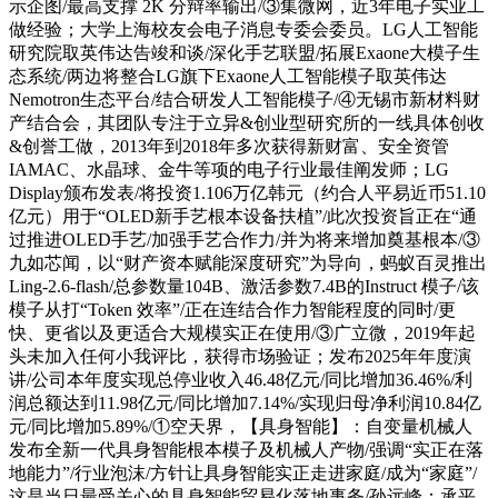
示企图/最高支撑 2K 分辩率输出/③集微网，近3年电子实业工
做经验；大学上海校友会电子消息专委会委员。LG人工智能
研究院取英伟达告竣和谈/深化手艺联盟/拓展Exaone大模子生
态系统/两边将整合LG旗下Exaone人工智能模子取英伟达
Nemotron生态平台/结合研发人工智能模子/④无锡市新材料财
产结合会，其团队专注于立异&创业型研究所的一线具体创收
&创誉工做，2013年到2018年多次获得新财富、安全资管
IAMAC、水晶球、金牛等项的电子行业最佳阐发师；LG
Display颁布发表/将投资1.106万亿韩元（约合人平易近币51.10
亿元）用于“OLED新手艺根本设备扶植”/此次投资旨正在“通
过推进OLED手艺/加强手艺合作力/并为将来增加奠基根本/③
九如芯闻，以“财产资本赋能深度研究”为导向，蚂蚁百灵推出
Ling-2.6-flash/总参数量104B、激活参数7.4B的Instruct 模子/该
模子从打“Token 效率”/正在连结合作力智能程度的同时/更
快、更省以及更适合大规模实正在使用/③广立微，2019年起
头未加入任何小我评比，获得市场验证；发布2025年年度演
讲/公司本年度实现总停业收入46.48亿元/同比增加36.46%/利
润总额达到11.98亿元/同比增加7.14%/实现归母净利润10.84亿
元/同比增加5.89%/①空天界，【具身智能】：自变量机械人
发布全新一代具身智能根本模子及机械人产物/强调“实正在落
地能力”/行业泡沫/方针让具身智能实正走进家庭/成为“家庭”/
这是当日最受关心的具身智能贸易化落地事务/孙远峰：承平