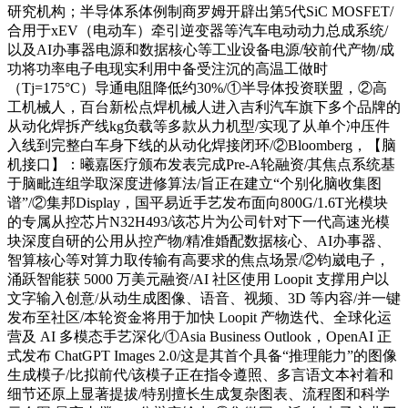
研究机构；半导体系体例制商罗姆开辟出第5代SiC MOSFET/
合用于xEV（电动车）牵引逆变器等汽车电动动力总成系统/
以及AI办事器电源和数据核心等工业设备电源/较前代产物/成
功将功率电子电现实利用中备受注沉的高温工做时
（Tj=175°C）导通电阻降低约30%/①半导体投资联盟，②高
工机械人，百台新松点焊机械人进入吉利汽车旗下多个品牌的
从动化焊拆产线kg负载等多款从力机型/实现了从单个冲压件
入线到完整白车身下线的从动化焊接闭环/②Bloomberg，【脑
机接口】：曦嘉医疗颁布发表完成Pre-A轮融资/其焦点系统基
于脑毗连组学取深度进修算法/旨正在建立“个别化脑收集图
谱”/②集邦Display，国平易近手艺发布面向800G/1.6T光模块
的专属从控芯片N32H493/该芯片为公司针对下一代高速光模
块深度自研的公用从控产物/精准婚配数据核心、AI办事器、
智算核心等对算力取传输有高要求的焦点场景/②钧崴电子，
涌跃智能获 5000 万美元融资/AI 社区使用 Loopit 支撑用户以
文字输入创意/从动生成图像、语音、视频、3D 等内容/并一键
发布至社区/本轮资金将用于加快 Loopit 产物迭代、全球化运
营及 AI 多模态手艺深化/①Asia Business Outlook，OpenAI 正
式发布 ChatGPT Images 2.0/这是其首个具备“推理能力”的图像
生成模子/比拟前代/该模子正在指令遵照、多言语文本衬着和
细节还原上显著提拔/特别擅长生成复杂图表、流程图和科学