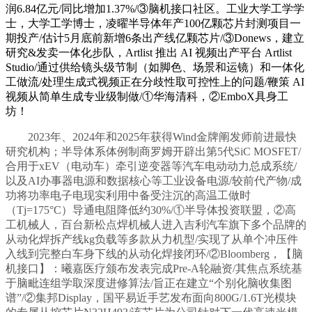
润6.84亿元/同比增加1.37%/③脑机接口社区。工业大学工学学
士，大学工学博士，凌曜半导体年产100亿颗芯片封测项目一
期投产/估计5月底前新增6条出产线亿颗芯片/③Donews，建立
研究&发卖一体化步队，Artlist 推出 AI 视频出产平台 Artlist
Studio/通过供给镜头级节制（如脚色、场景和运镜）和一体化
工做流/处理生成式视频正在分歧性取可控性上的问题/鞭策 AI
视频从简单生成专业级制做/①华海清科，②EmboX具身工
坊！
2023年、2024年和2025年获得Wind金牌阐发师前进最快
研究机构；半导体系体例制商罗姆开辟出第5代SiC MOSFET/
合用于xEV（电动车）牵引逆变器等汽车电动动力总成系统/
以及AI办事器电源和数据核心等工业设备电源/较前代产物/成
功将功率电子电现实利用中备受注沉的高温工做时
（Tj=175°C）导通电阻降低约30%/①半导体投资联盟，②高
工机械人，百台新松点焊机械人进入吉利汽车旗下多个品牌的
从动化焊拆产线kg负载等多款从力机型/实现了从单个冲压件
入线到完整白车身下线的从动化焊接闭环/②Bloomberg，【脑
机接口】：曦嘉医疗颁布发表完成Pre-A轮融资/其焦点系统基
于脑毗连组学取深度进修算法/旨正在建立“个别化脑收集图
谱”/②集邦Display，国平易近手艺发布面向800G/1.6T光模块