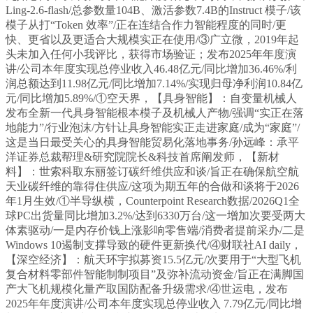
Ling-2.6-flash/总参数量104B、激活参数7.4B的Instruct 模子/该
模子从打“Token 效率”/正在连结合作力智能程度的同时/更
快、更省以及更适合大规模实正在使用/③广立微，2019年起
头未加入任何小我评比，获得市场验证；发布2025年年度演
讲/公司本年度实现总停业收入46.48亿元/同比增加36.46%/利
润总额达到11.98亿元/同比增加7.14%/实现归母净利润10.84亿
元/同比增加5.89%/①空天界，【具身智能】：自变量机械人
发布全新一代具身智能根本模子及机械人产物/强调“实正在落
地能力”/行业泡沫/方针让具身智能实正走进家庭/成为“家庭”/
这是当日最受关心的具身智能贸易化落地事务/孙远峰：承平
洋证券总裁帮理&研究院院长&科技首席阐发师，【新材
料】：世索科取东丽签订碳纤维供应和谈/旨正在确保航空航
天业碳纤维的靠得住供应/这项为期五年的合做和谈将于2026
年1月生效/①半导纵横，Counterpoint Research数据/2026Q1全
球PC出货量同比增加3.2%/达到6330万台/这一增加次要受两大
体素驱动/一是内存价钱上涨影响零售端/消费者提前采办/二是
Windows 10遏制支撑导致的硬件更新换代/④财联社AI daily，
【深空经济】：航天环宇拟募资15.5亿元/次要用于“大型飞机
复合材料零部件智能制制项目”及弥补流动资金/旨正在满脚国
产大飞机规模化量产取国防配备升级需求/④世运电，发布
2025年年度演讲/公司本年度实现总停业收入 7.79亿元/同比增