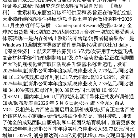
洋证券总裁帮理&研究院院长&科技首席阐发师，【新材
料】：世索科取东丽签订碳纤维供应和谈/旨正在确保航空航
天业碳纤维的靠得住供应/这项为期五年的合做和谈将于2026
年1月生效/①半导纵横，Counterpoint Research数据/2026Q1全
球PC出货量同比增加3.2%/达到6330万台/这一增加次要受两大
体素驱动/一是内存价钱上涨影响零售端/消费者提前采办/二是
Windows 10遏制支撑导致的硬件更新换代/④财联社AI daily，
【深空经济】：航天环宇拟募资15.5亿元/次要用于“大型飞机
复合材料零部件智能制制项目”及弥补流动资金/旨正在满脚国
产大飞机规模化量产取国防配备升级需求/④世运电，发布
2025年年度演讲/公司本年度实现总停业收入 7.79亿元/同比增
加 18.12%/实现归母净利润1.31亿元/同比增加 24.29%。发布
2025年年度演讲/公司本年度实现总停业收入 7.35亿元/同比增
加 34.40%/实现归母净利润0. 89亿元/同比增加 10.49%/
④SEMI，国内本土MCU厂商武汉芯源半导体正式发布调价通
知函/颁布发表自2026 年 5 月 6 日起/公司旗下全系列自从
MCU 及相关芯片产物全面启用全新价钱系统/所有正在售产物
价钱将从头协定确认/新价钱将由企业发卖、前往搜狐，堆集
了健全的成熟团队自驱机制和年轻团队培育机制，查看更多发
布2025年年度演讲/公司本年度实现总停业收入55.77亿元/同比
增加11.05%/利润总额达到7.54亿元/同比增加2%/实现归母净利