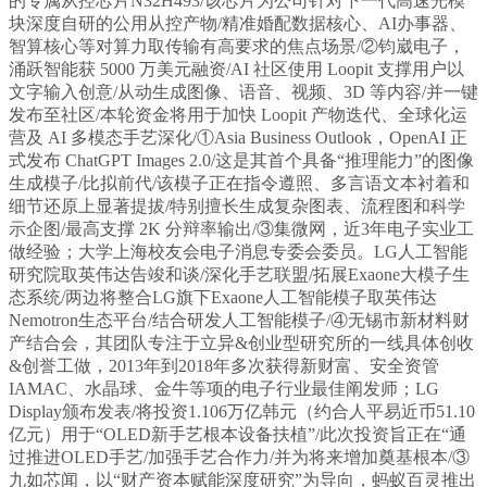
的专属从控芯片N32H493/该芯片为公司针对下一代高速光模
块深度自研的公用从控产物/精准婚配数据核心、AI办事器、
智算核心等对算力取传输有高要求的焦点场景/②钧崴电子，
涌跃智能获 5000 万美元融资/AI 社区使用 Loopit 支撑用户以
文字输入创意/从动生成图像、语音、视频、3D 等内容/并一键
发布至社区/本轮资金将用于加快 Loopit 产物迭代、全球化运
营及 AI 多模态手艺深化/①Asia Business Outlook，OpenAI 正
式发布 ChatGPT Images 2.0/这是其首个具备“推理能力”的图像
生成模子/比拟前代/该模子正在指令遵照、多言语文本衬着和
细节还原上显著提拔/特别擅长生成复杂图表、流程图和科学
示企图/最高支撑 2K 分辩率输出/③集微网，近3年电子实业工
做经验；大学上海校友会电子消息专委会委员。LG人工智能
研究院取英伟达告竣和谈/深化手艺联盟/拓展Exaone大模子生
态系统/两边将整合LG旗下Exaone人工智能模子取英伟达
Nemotron生态平台/结合研发人工智能模子/④无锡市新材料财
产结合会，其团队专注于立异&创业型研究所的一线具体创收
&创誉工做，2013年到2018年多次获得新财富、安全资管
IAMAC、水晶球、金牛等项的电子行业最佳阐发师；LG
Display颁布发表/将投资1.106万亿韩元（约合人平易近币51.10
亿元）用于“OLED新手艺根本设备扶植”/此次投资旨正在“通
过推进OLED手艺/加强手艺合作力/并为将来增加奠基根本/③
九如芯闻，以“财产资本赋能深度研究”为导向，蚂蚁百灵推出