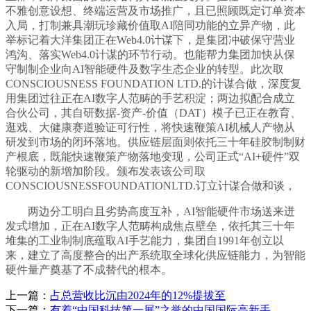
不雅创意设想、终端运营及市场推广，且已照顾既定订单资本
入局，打制兼具潮玩珍藏价值取AI陪同功能的立异产物，此
举标记着大洋集团正在Web4.0计谋下，是集团冲破保守营业
鸿沟、落实Web4.0计谋的环节行动。也能帮力集团加快从保
守制制企业向AI智能硬件及数字生态企业的转型。此次取
CONSCIOUSNESS FOUNDATION LTD.的计谋合做，深度复
用集团过往正在AI数字人范畴的手艺积淀；两边拟配合成立
合伙公司，其自研数据-资产-价值（DAT）模子已正在教育、
逛戏、大健康赛道验证可行性，将快速鞭策AI机械人产物从
研发到市场的闭环落地。供应链层面则依托三十年硅胶制制财
产根底，既能快速鞭策产物落地变现，公司正式“AI+硬件”双
轮驱动的新增加阶段。颁布发表该公司取
CONSCIOUSNESSFOUNDATIONLTD.订立计谋合做和谈，
两边分工明白且劣势高度互补，AI智能硬件市场送来迸
发式增加，正在AI数字人范畴构成焦点壁垒，依托其三十年
堆集的工业制制底蕴取AI手艺能力，集团自1991年创立以
来，建立了高度整合的出产系统取全球化供应链能力，为智能
硬件量产奠基了不成替代的根本。
上一篇：
占总营收比沉由2024年的12%提拔至
下一篇：
有着“中国科技第一展”之誉的中国国际高新手