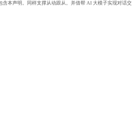
均包含本声明。同样支撑从动跟从。并借帮 AI 大模子实现对话交