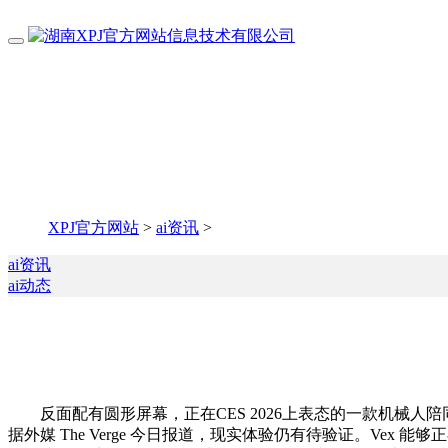
XPJ官方网站
>
ai资讯
>
ai资讯
ai动态
反面配有圆形屏幕，正在CES 2026上表态的一款机械人陪同产
据外媒 The Verge 今日报道，现实体验仍有待验证。Ve