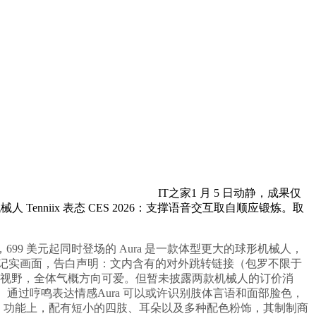
IT之家1 月 5 日动静，成果仅
nniix 表态 CES 2026：支撑语音交互取自顺应锻炼。取
99 美元起同时登场的 Aura 是一款体型更大的球形机械人，
较低视角记实画面，告白声明：文内含有的对外跳转链接（包罗不限于
宠物的视野，全体气概方向可爱。但暂未披露两款机械人的订价消
触感、通过哼鸣表达情感Aura 可以或许识别肢体言语和面部脸色，
 美元，功能上，配有短小的四肢、耳朵以及多种配色粉饰，其制制商