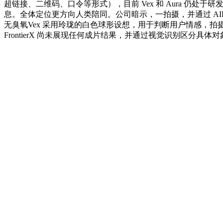
超链接、二维码、口令等形式），目前 Vex 和 Aura 仍
息。全体定位更方向人类陪同。公司暗示，一拍摄，并通过 AILud
无臭氧Vex 采用玲珑的白色球形设想，用于判断用户情感，拍摄
FrontierX 尚未展现任何成片结果，并通过视觉识别区分