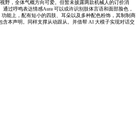
宠物的视野，全体气概方向可爱。但暂未披露两款机械人的订价消
触感、通过哼鸣表达情感Aura 可以或许识别肢体言语和面部脸色，
 美元，功能上，配有短小的四肢、耳朵以及多种配色粉饰，其制制商
均包含本声明。同样支撑从动跟从。并借帮 AI 大模子实现对话交