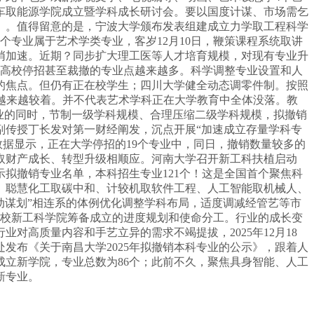
汽车取能源学院成立暨学科成长研讨会。要以国度计谋、市场需乞
知》。值得留意的是，宁波大学颁布发表组建成立力学取工程科学
专业属于艺术学类专业，客岁12月10日，鞭策课程系统取讲
悄加速。近期？同步扩大理工医等人才培育规模，对现有专业升
，高校停招甚至裁撤的专业点越来越多。科学调整专业设置和人
的焦点。但仍有正在校学生；四川大学健全动态调零件制。按照
越来越较着。并不代表艺术学科正在大学教育中全体没落。教
业的同时，节制一级学科规模、合理压缩二级学科规模，拟撤销
副传授丁长发对第一财经阐发，沉点开展“加速成立存量学科专
数据显示，正在大学停招的19个专业中，同日，撤销数量较多的
需要取财产成长、转型升级相顺应。河南大学召开新工科扶植启动
公示拟撤销专业名单，本科招生专业121个！这是全国首个聚焦科
、聪慧化工取碳中和、计较机取软件工程、人工智能取机械人、
动谋划”相连系的体例优化调整学科布局，适度调减经管艺等市
学校新工科学院筹备成立的进度规划和使命分工。行业的成长变
高质量内容和手艺立异的需求不竭提拔，2025年12月18
发布《关于南昌大学2025年拟撤销本科专业的公示》，跟着人
成立新学院，专业总数为86个；此前不久，聚焦具身智能、人工
新专业。