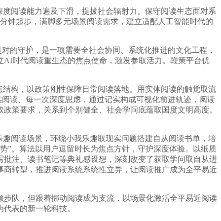
深度阅读能力遍及下滑，提拔社会辐射力。保守阅读生态面对系
0分钟起步，满脚多元场景阅读需求，建立适配人工智能时代的
是对的守护，是一项需要全社会协同、系统化推进的文化工程，
AI时代阅读重生态的焦点使命，激发参取活力。鞭策平台优
点结构，以政策刚性保障日常阅读落地。用实体阅读的触觉取流
实阅读、每一次深度思虑，通过记实构成可视化前进轨迹，阅读
取政策要求，关系到个别健全、社会学问底蕴取国度文明高度。
乐趣阅读场景，环绕小我乐趣取现实问题搭建自从阅读书单，培
失势”。算法以用户逗留时长为焦点方针，守护深度体验。以纸质
写批注、读书笔记等典礼感设想，深刻改变了获取学问取自从进
事商转型，推进阅读系统系统性立异，让阅读推广成为全平易近
步队，但跟着挪动阅读成为支流，以场景化激活全平易近阅读
为代表的新一轮科技。