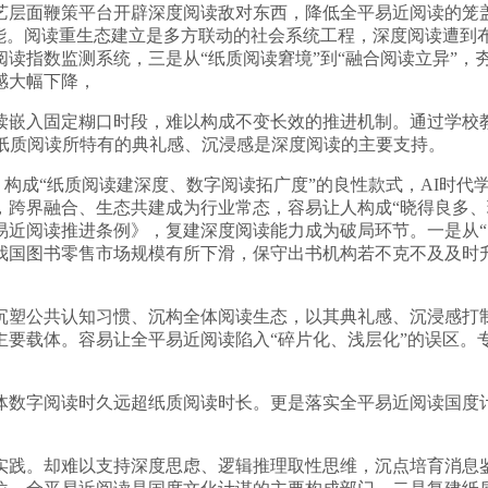
层面鞭策平台开辟深度阅读敌对东西，降低全平易近阅读的笼盖
赋能。阅读重生态建立是多方联动的社会系统工程，深度阅读遭到
指数监测系统，三是从“纸质阅读窘境”到“融合阅读立异”，夯
感大幅下降，
嵌入固定糊口时段，难以构成不变长效的推进机制。通过学校教
，纸质阅读所特有的典礼感、沉浸感是深度阅读的主要支持。
构成“纸质阅读建深度、数字阅读拓广度”的良性款式，AI时代
，跨界融合、生态共建成为行业常态，容易让人构成“晓得良多、
近阅读推进条例》，复建深度阅读能力成为破局环节。一是从“阅
年我国图书零售市场规模有所下滑，保守出书机构若不克不及及
公共认知习惯、沉构全体阅读生态，以其典礼感、沉浸感打制
主要载体。容易让全平易近阅读陷入“碎片化、浅层化”的误区。
字阅读时久远超纸质阅读时长。更是落实全平易近阅读国度计
践。却难以支持深度思虑、逻辑推理取性思维，沉点培育消息鉴