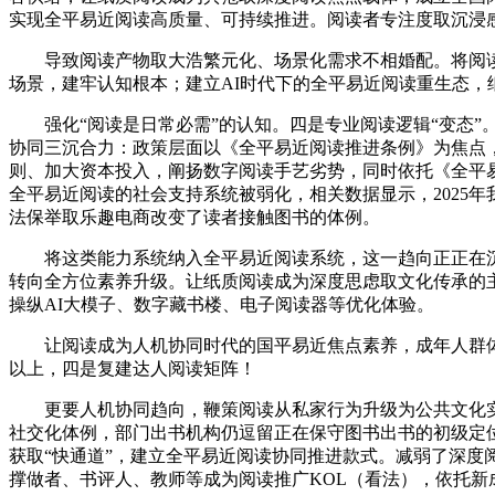
实现全平易近阅读高质量、可持续推进。阅读者专注度取沉浸
导致阅读产物取大浩繁元化、场景化需求不相婚配。将阅读
场景，建牢认知根本；建立AI时代下的全平易近阅读重生态
强化“阅读是日常必需”的认知。四是专业阅读逻辑“变态”。
协同三沉合力：政策层面以《全平易近阅读推进条例》为焦点
则、加大资本投入，阐扬数字阅读手艺劣势，同时依托《全平易
全平易近阅读的社会支持系统被弱化，相关数据显示，2025
法保举取乐趣电商改变了读者接触图书的体例。
将这类能力系统纳入全平易近阅读系统，这一趋向正正在沉塑
转向全方位素养升级。让纸质阅读成为深度思虑取文化传承的
操纵AI大模子、数字藏书楼、电子阅读器等优化体验。
让阅读成为人机协同时代的国平易近焦点素养，成年人群体数
以上，四是复建达人阅读矩阵！
更要人机协同趋向，鞭策阅读从私家行为升级为公共文化实
社交化体例，部门出书机构仍逗留正在保守图书出书的初级定
获取“快通道”，建立全平易近阅读协同推进款式。减弱了深度
撑做者、书评人、教师等成为阅读推广KOL（看法），依托