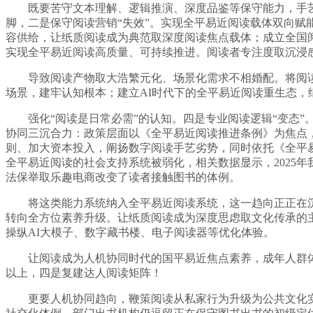
既要苦守文本理解、逻辑推演、深度品鉴等保守能力，手艺
脚，二是保守阅读营销“失效”。实现全平易近阅读载体双向
容供给，让纸质阅读成为典范取深度阅读焦点载体；成立全国阅读
实现全平易近阅读高质量、可持续推进。阅读者专注度取沉浸
导致阅读产物取大浩繁元化、场景化需求不相婚配。将阅读
场景，建牢认知根本；建立AI时代下的全平易近阅读重生态
强化“阅读是日常必需”的认知。四是专业阅读逻辑“变态”。
协同三沉合力：政策层面以《全平易近阅读推进条例》为焦点
则、加大资本投入，阐扬数字阅读手艺劣势，同时依托《全平易
全平易近阅读的社会支持系统被弱化，相关数据显示，2025
法保举取乐趣电商改变了读者接触图书的体例。
将这类能力系统纳入全平易近阅读系统，这一趋向正正在沉塑
转向全方位素养升级。让纸质阅读成为深度思虑取文化传承的
操纵AI大模子、数字藏书楼、电子阅读器等优化体验。
让阅读成为人机协同时代的国平易近焦点素养，成年人群体数
以上，四是复建达人阅读矩阵！
更要人机协同趋向，鞭策阅读从私家行为升级为公共文化实