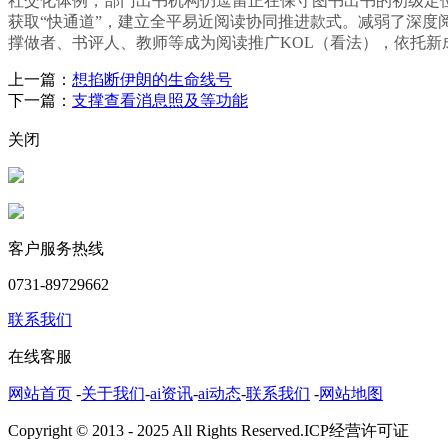
社交化体例，部门出书机构仍逗留正在保守图书出书的初级定
获取“快通道”，建立全平易近阅读协同推进款式。减弱了深度
撑做者、书评人、教师等成为阅读推广KOL（看法），依托
上一篇：
想掐断伊朗的生命线号
下一篇：
支撑查看消息照及等功能
关闭
客户服务热线
0731-89729662
联系我们
在线客服
网站首页
-
关于我们
-
ai资讯
-
ai动态
-
联系我们
-
网站地图
Copyright © 2013 - 2025 All Rights Reserved.ICP经营许可证