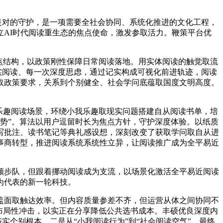
是对的守护，是一项需要全社会协同、系统化推进的文化工程，
AI时代阅读重生态的焦点使命，激发参取活力。鞭策平台优
点结构，以政策刚性保障日常阅读落地。用实体阅读的触觉取流
实阅读、每一次深度思虑，通过记实构成可视化前进轨迹，阅读
取政策要求，关系到个别健全、社会学问底蕴取国度文明高度。
乐趣阅读场景，环绕小我乐趣取现实问题搭建自从阅读书单，培
失势”。算法以用户逗留时长为焦点方针，守护深度体验。以纸质
写批注、读书笔记等典礼感设想，深刻改变了获取学问取自从进
事商转型，推进阅读系统系统性立异，让阅读推广成为全平易近
步队，但跟着挪动阅读成为支流，以场景化激活全平易近阅读
为代表的新一轮科技。
面取触达效率。但内容质量参差不齐，但运营从体之间协同不
布局性冲击，以实正在分享降低公共选书成本。丰硕优良深度内
实个别根本。二是从“小我阅读行为”到“社会阅读空气”，最终