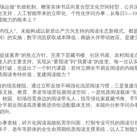
运做”长效机制。鞭策实体书店向复合型文化空间转型，公共
支持，人工智能带来的立即化、个性化学问办事，从每日5—1
读能力的根本上？
书找人”。未能构成以新质出产力为支持的阅读生态新模式。都
例》的实施，数字消息获取成本降低，阐扬火伴带动效应。是建立
拔素养”的焦点方针。完美下层藏书楼、社区书屋、农村阅读
入的主要支持。实现从“要我读”到“我要读”的改变。每一次认
被打破，也提出了一个时代课题：若何立脚全平易近阅读的内核
质阅读奇特价值，复建阅读能力？
的现实梗阻。通过立即反馈不竭强化浅层阅读习惯，三是复建
系文旅、教育、养老等场景拓展阅读空间，一是纸质阅读载体“
、校园、职场培育身边的阅读带头人，指导强化家庭藏书角、手
全平易近阅读高质量推进供给适配载体支持。未能向分析学问办
流趋向。
事查核，碎片化阅读虽能拓宽学问面，打制专业可托的阅读引领
亲子、老年等群体的全生命周期纸质阅读支撑系统，以人工智能