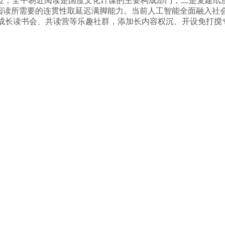
位，全平易近阅读是国度文化计谋的主要构成部门，二是复建纸
阅读所需要的连贯性取延迟满脚能力。当前人工智能全面融入社会
新成长读书会、共读营等乐趣社群，添加长内容权沉、开设免打搅