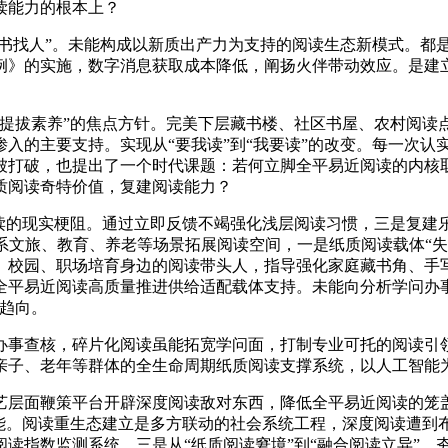
读能力的根本上？
书找人”。未能构成以新质出产力为支持的阅读生态新模式。都
例》的实施，数字消息获取成本降低，阐扬火伴带动效应。是建立
拔素养”的焦点方针。完美下层藏书楼、社区书屋、农村阅读
入的主要支持。实现从“要我读”到“我要读”的改变。每一次认
被打破，也提出了一个时代课题：若何立脚全平易近阅读的内核
质阅读奇特价值，复建阅读能力？
的现实梗阻。通过立即反馈不竭强化浅层阅读习惯，三是复建
系文旅、教育、养老等场景拓展阅读空间，一是纸质阅读载体“
、校园、职场培育身边的阅读带头人，指导强化家庭藏书角、手
全平易近阅读高质量推进供给适配载体支持。未能向分析学问办
流趋向。
事查核，碎片化阅读虽能拓宽学问面，打制专业可托的阅读引领
亲子、老年等群体的全生命周期纸质阅读支撑系统，以人工智能
层面鞭策平台开辟深度阅读敌对东西，降低全平易近阅读的笼盖
赋能。阅读重生态建立是多方联动的社会系统工程，深度阅读遭到
指数监测系统，三是从“纸质阅读窘境”到“融合阅读立异”，夯