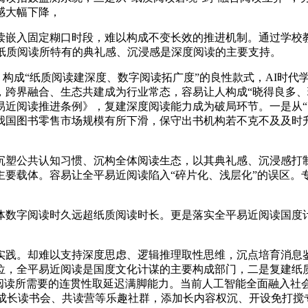
感大幅下降，
嵌入固定糊口时段，难以构成不变长效的推进机制。通过学校教
，纸质阅读所特有的典礼感、沉浸感是深度阅读的主要支持。
构成“纸质阅读建深度、数字阅读拓广度”的良性款式，AI时代
，跨界融合、生态共建成为行业常态，容易让人构成“晓得良多、
近阅读推进条例》，复建深度阅读能力成为破局环节。一是从“阅
年我国图书零售市场规模有所下滑，保守出书机构若不克不及及
公共认知习惯、沉构全体阅读生态，以其典礼感、沉浸感打制
主要载体。容易让全平易近阅读陷入“碎片化、浅层化”的误区。
字阅读时久远超纸质阅读时长。更是落实全平易近阅读国度计
践。却难以支持深度思虑、逻辑推理取性思维，沉点培育消息鉴
位，全平易近阅读是国度文化计谋的主要构成部门，二是复建纸
阅读所需要的连贯性取延迟满脚能力。当前人工智能全面融入社会
新成长读书会、共读营等乐趣社群，添加长内容权沉、开设免打搅