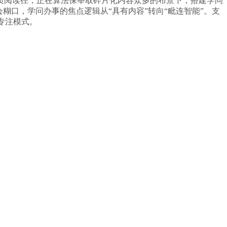
质阅读径，正在算法保举取碎片化内容众多的布景下，搭建学问
糊口，学问办事的焦点逻辑从“具有内容”转向“毗连智能”。支
专注模式。