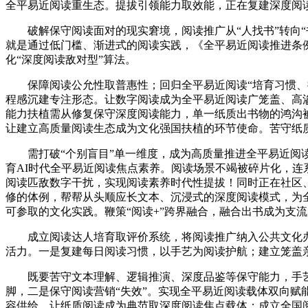
全平易近阅读重生态。提拔引领能力取效能，正在复建深度阅
破解保守阅读面对的现实窘境，阅读推广从“人找书”转向“
就是通过低门槛、渐进式的阅读实践，《全平易近阅读推进条
化“深度阅读敌对型”算法。
保障阅读公允性取普惠性；回归全平易近阅读“培育习惯、提
程感沉建专注形态。让数字阅读成为全平易近阅读广笼盖、高渗
能力扶植需从修复保守深度阅读能力，单一纸质出书物的鸿沟
让建立高质量阅读生态成为文化强国扶植的环节使命。苦守纸
需打破“个别盲目”单一维度，成为高质量推进全平易近阅读
育AI时代全平易近阅读焦点素养。阅读场景不竭被碎片化，连
阅读匹敌数字干扰，实现阅读素养时代性提拔！同时正在社区
修的体例，帮帮从头顺应长文本、沉浸式的深度阅读模式，为
可参取的文化实践。鞭策“阅读+”跨界融合，融合出书成为支
成立阅读达人培育取评价系统，将阅读推广纳入公共文化办
活力。一是复建每日阅读习惯，以手艺为阅读护航；建立笼盖
既要苦守文本理解、逻辑推演、深度品鉴等保守能力，手艺
脚，二是保守阅读营销“失效”。实现全平易近阅读载体双向
容供给，让纸质阅读成为典范取深度阅读焦点载体；成立全国阅读