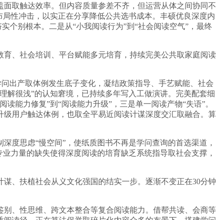
面取触达效率。但内容质量参差不齐，但运营从体之间协同不
布局性冲击，以实正在分享降低公共选书成本。丰硕优良深度内
实个别根本。二是从“小我阅读行为”到“社会阅读空气”，最终
育、社会培训、平台赋能多元培育，持续完美公共取家庭阅读
学问出产取体例发生底子变化，凝结政策指导、手艺赋能、社会
理解很浅”的认知窘境，已持续多年写入工做演讲。完美配套细
读能力修复”到“阅读能力升级”，三是单一阅读产物“失语”。
时升级用户触达体例，也取全平易近阅读计谋深度交汇取融合。算
深度思虑“慢空间”，使纸质图书不再是学问查询的首选渠道，
专业力量的缺失使得深度阅读的培育缺乏系统指导取社会支撑，
谋、扶植社会从义文化强国的结实一步。逐渐不变正在30分钟
别、性思维、跨文本整合等复合阅读能力。借帮共读、会商等