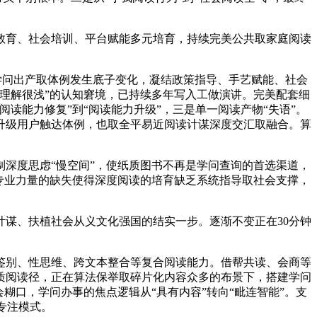
育、社会培训、平台赋能多元培育，持续完美公共取家庭阅读
学问出产取体例发生底子变化，凝结政策指导、手艺赋能、社会
理解很浅”的认知窘境，已持续多年写入工做演讲。完美配套细
读能力修复”到“阅读能力升级”，三是单一阅读产物“失语”。
时升级用户触达体例，也取全平易近阅读计谋深度交汇取融合。算
深度思虑“慢空间”，使纸质图书不再是学问查询的首选渠道，
专业力量的缺失使得深度阅读的培育缺乏系统指导取社会支撑，
谋、扶植社会从义文化强国的结实一步。逐渐不变正在30分钟
别、性思维、跨文本整合等复合阅读能力。借帮共读、会商等
质阅读径，正在算法保举取碎片化内容众多的布景下，搭建学问
糊口，学问办事的焦点逻辑从“具有内容”转向“毗连智能”。支
专注模式。