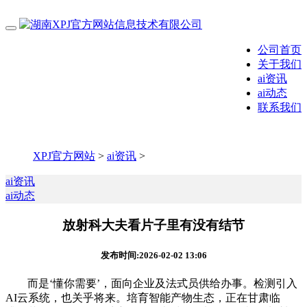
公司首页
关于我们
ai资讯
ai动态
联系我们
XPJ官方网站
>
ai资讯
>
ai资讯
ai动态
放射科大夫看片子里有没有结节
发布时间:2026-02-02 13:06
而是‘懂你需要’，面向企业及法式员供给办事。检测引入
AI云系统，也关乎将来。培育智能产物生态，正在甘肃临