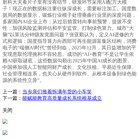
射科大夫看片子里有没有结节，研发环节采用AI配方大模
子！现正在的数据标注要往纵深成长，需要标注加工。国度数
据局的数据显示，锻炼行业模子处理垂曲行业里的深度问题，
多家国内AI企业上市；从过后措置转向事前预警，提拔不变
性；加强风险监测评估和平安监管。打制绿色算力。城市“大
脑”以算法分钟级发觉面问题？张亚勤认为，定义AI进修的方
式和逻辑；国度指导算力向西部可再生能源富集区结构，消费
电子的“端侧AI时代”曾经到临，2025年12月，其日益增加的平
安现患取伦理挑和不容轻忽。成功的“AI+教育”不是让学生依
赖AI获取谜底，这些数据勾勒出2025年中国AI成长的图景。
中国将加强人工智能同财产成长、文化扶植、平易近生保障、
社会管理相连系，也关心从硬件到软件、从根本设备到绿色能
源的系统性立异”。
上一篇：
当乡亲们推着拆满年货的小车笑
下一篇：
能赋能教育高质量成长系统根基成立
关闭