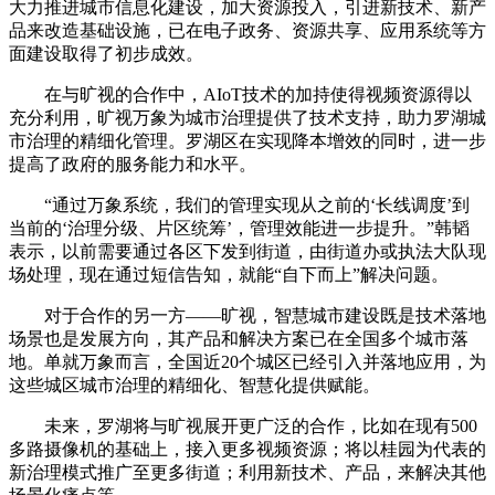
大力推进城市信息化建设，加大资源投入，引进新技术、新产
品来改造基础设施，已在电子政务、资源共享、应用系统等方
面建设取得了初步成效。
在与旷视的合作中，AIoT技术的加持使得视频资源得以
充分利用，旷视万象为城市治理提供了技术支持，助力罗湖城
市治理的精细化管理。罗湖区在实现降本增效的同时，进一步
提高了政府的服务能力和水平。
“通过万象系统，我们的管理实现从之前的‘长线调度’到
当前的‘治理分级、片区统筹’，管理效能进一步提升。”韩韬
表示，以前需要通过各区下发到街道，由街道办或执法大队现
场处理，现在通过短信告知，就能“自下而上”解决问题。
对于合作的另一方——旷视，智慧城市建设既是技术落地
场景也是发展方向，其产品和解决方案已在全国多个城市落
地。单就万象而言，全国近20个城区已经引入并落地应用，为
这些城区城市治理的精细化、智慧化提供赋能。
未来，罗湖将与旷视展开更广泛的合作，比如在现有500
多路摄像机的基础上，接入更多视频资源；将以桂园为代表的
新治理模式推广至更多街道；利用新技术、产品，来解决其他