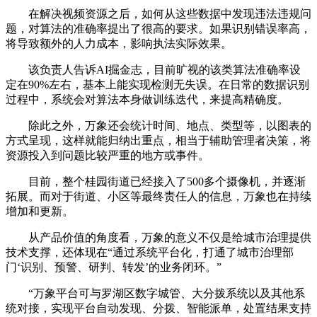
在解决视频资源之后，如何从这些数据中发现违法违规问
题，对算法的准确率提出了很高的要求。如果识别错误率高，
将导致额外的人力成本，影响执法实际效果。
该负责人告诉AI掘金志，目前旷视的该类算法准确率设
定在90%左右，基本上能实现检测无失误。在日常的数据识别
过程中，系统会对算法本身做训练迭代，来提高精确度。
除此之外，万象还会统计时间、地点、类型等，以图表的
方式呈现，这样就能归纳出重点，相当于辅助管理者决策，将
资源投入到问题比较严重的地方或事件。
目前，整个桂园街道已经接入了500多个摄像机，并逐渐
拓展。而对于街道、小区等最终责任人的信息，万象也在持续
增加和更新。
从产品价值的角度看，万象的意义不仅是给城市治理提供
技术支撑，还体现在“通过系统平台化，打通了城市治理部
门‘识别、预警、研判、转发’的业务闭环。”
“万象平台可与罗湖区数字城管、大分拨系统以及其他系
统对接，实现平台自动发现、分拨、智能派单，处置结果支持