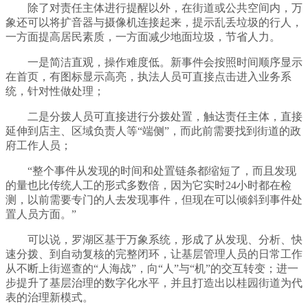
除了对责任主体进行提醒以外，在街道或公共空间内，万
象还可以将扩音器与摄像机连接起来，提示乱丢垃圾的行人，
一方面提高居民素质，一方面减少地面垃圾，节省人力。
一是简洁直观，操作难度低。新事件会按照时间顺序显示
在首页，有图标显示高亮，执法人员可直接点击进入业务系
统，针对性做处理；
二是分拨人员可直接进行分拨处置，触达责任主体，直接
延伸到店主、区域负责人等“端侧”，而此前需要找到街道的政
府工作人员；
“整个事件从发现的时间和处置链条都缩短了，而且发现
的量也比传统人工的形式多数倍，因为它实时24小时都在检
测，以前需要专门的人去发现事件，但现在可以倾斜到事件处
置人员方面。”
可以说，罗湖区基于万象系统，形成了从发现、分析、快
速分拨、到自动复核的完整闭环，让基层管理人员的日常工作
从不断上街巡查的“人海战”，向“人”与“机”的交互转变；进一
步提升了基层治理的数字化水平，并且打造出以桂园街道为代
表的治理新模式。