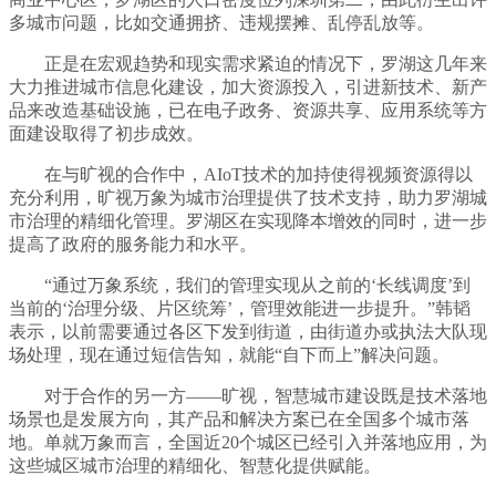
多城市问题，比如交通拥挤、违规摆摊、乱停乱放等。
正是在宏观趋势和现实需求紧迫的情况下，罗湖这几年来
大力推进城市信息化建设，加大资源投入，引进新技术、新产
品来改造基础设施，已在电子政务、资源共享、应用系统等方
面建设取得了初步成效。
在与旷视的合作中，AIoT技术的加持使得视频资源得以
充分利用，旷视万象为城市治理提供了技术支持，助力罗湖城
市治理的精细化管理。罗湖区在实现降本增效的同时，进一步
提高了政府的服务能力和水平。
“通过万象系统，我们的管理实现从之前的‘长线调度’到
当前的‘治理分级、片区统筹’，管理效能进一步提升。”韩韬
表示，以前需要通过各区下发到街道，由街道办或执法大队现
场处理，现在通过短信告知，就能“自下而上”解决问题。
对于合作的另一方——旷视，智慧城市建设既是技术落地
场景也是发展方向，其产品和解决方案已在全国多个城市落
地。单就万象而言，全国近20个城区已经引入并落地应用，为
这些城区城市治理的精细化、智慧化提供赋能。